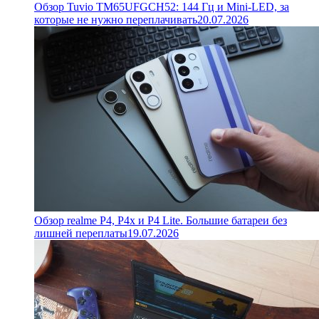
Обзор Tuvio TM65UFGCH52: 144 Гц и Mini-LED, за
которые не нужно переплачивать
20.07.2026
Обзор realme P4, P4x и P4 Lite. Большие батареи без
лишней переплаты
19.07.2026