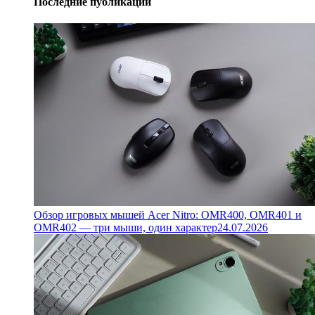
Последние публикации
Обзор игровых мышей Acer Nitro: OMR400, OMR401 и
OMR402 — три мыши, один характер
24.07.2026