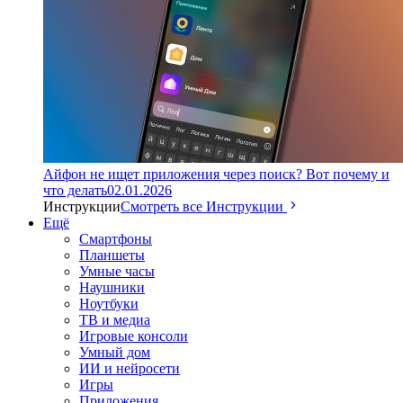
Айфон не ищет приложения через поиск? Вот почему и
что делать
02.01.2026
Инструкции
Смотреть все Инструкции
Ещё
Смартфоны
Планшеты
Умные часы
Наушники
Ноутбуки
ТВ и медиа
Игровые консоли
Умный дом
ИИ и нейросети
Игры
Приложения