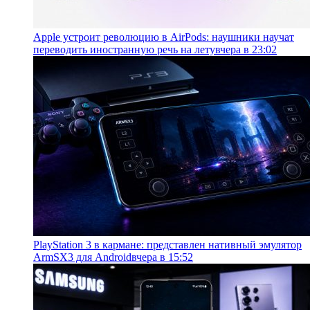
Apple устроит революцию в AirPods: наушники научат
переводить иностранную речь на лету
вчера в 23:02
PlayStation 3 в кармане: представлен нативный эмулятор
ArmSX3 для Android
вчера в 15:52