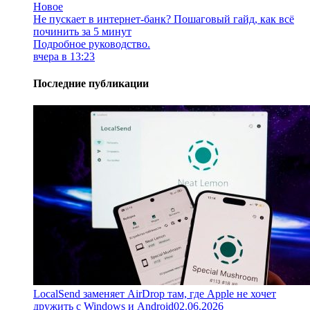
Новое
Не пускает в интернет-банк? Пошаговый гайд, как всё
починить за 5 минут
Подробное руководство.
вчера в 13:23
Последние публикации
LocalSend заменяет AirDrop там, где Apple не хочет
дружить с Windows и Android
02.06.2026