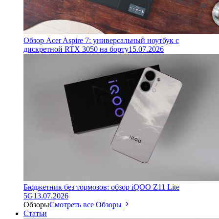
Обзор Acer Aspire 7: универсальный ноутбук с
дискретной RTX 3050 на борту
15.07.2026
Бюджетник без тормозов: обзор iQOO Z11 Lite
5G
13.07.2026
Обзоры
Смотреть все Обзоры
Статьи