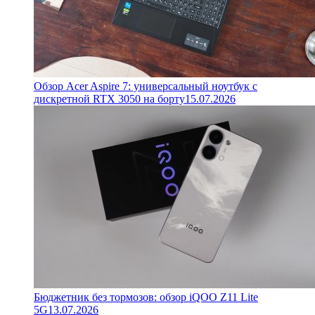
Обзор Acer Aspire 7: универсальный ноутбук с
дискретной RTX 3050 на борту
15.07.2026
Бюджетник без тормозов: обзор iQOO Z11 Lite
5G
13.07.2026