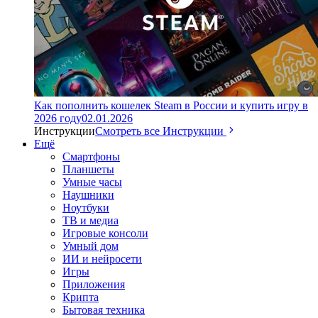
Как пополнить кошелек Steam в России и купить игру в
2026 году
02.01.2026
Инструкции
Смотреть все Инструкции
Ещё
Смартфоны
Планшеты
Умные часы
Наушники
Ноутбуки
ТВ и медиа
Игровые консоли
Умный дом
ИИ и нейросети
Игры
Приложения
Крипта
Бытовая техника