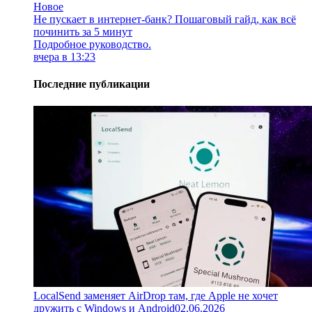
Новое
Не пускает в интернет-банк? Пошаговый гайд, как всё
починить за 5 минут
Подробное руководство.
вчера в 13:23
Последние публикации
LocalSend заменяет AirDrop там, где Apple не хочет
дружить с Windows и Android
02.06.2026