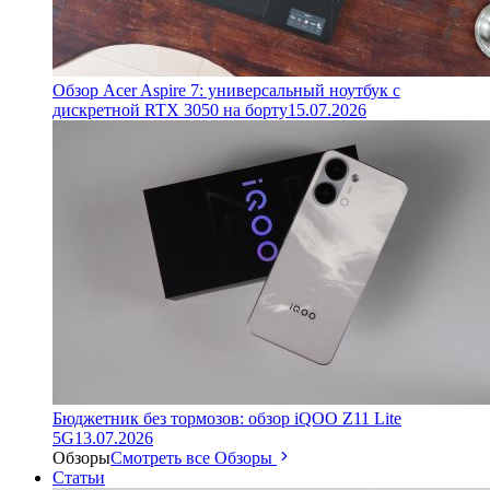
Обзор Acer Aspire 7: универсальный ноутбук с
дискретной RTX 3050 на борту
15.07.2026
Бюджетник без тормозов: обзор iQOO Z11 Lite
5G
13.07.2026
Обзоры
Смотреть все Обзоры
Статьи