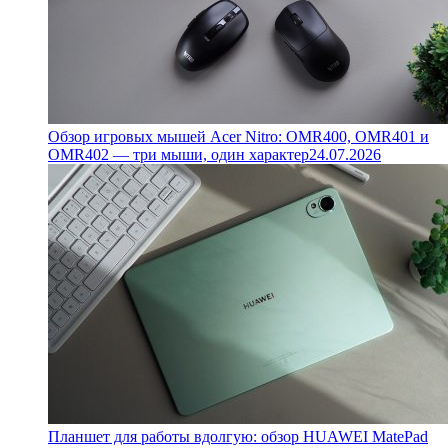
Обзор игровых мышей Acer Nitro: OMR400, OMR401 и
OMR402 — три мыши, один характер
24.07.2026
Планшет для работы вдолгую: обзор HUAWEI MatePad