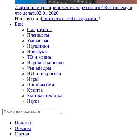
Айфон не ищет приложения через поиск? Вот почему и
что делать
02.01.2026
Инструкции
Смотреть все Инструкции
Ещё
Смартфоны
Планшеты
Умные часы
Наушники
Ноутбуки
ТВ и медиа
Игровые консоли
Умный дом
ИИ и нейросети
Игры
Приложения
Крипта
Бытовая техника
Наука
Новости
Обзоры
Статьи