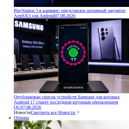
PlayStation 3 в кармане: представлен нативный эмулятор
ArmSX3 для Android
07.08.2026
Опубликован список устройств Samsung для которых
Android 17 станет последним крупным обновлением
ОС
07.08.2026
Новости
Смотреть все Новости
Обзоры