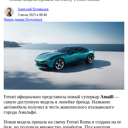
Анатолий Почивалов
3 июля 2025 в 08:40
Читать дальше
Поделиться
Ferrari официально представила новый суперкар
Amalfi
—
самую доступную модель в линейке бренда. Название
автомобиль получил в честь живописного итальянского
города Амальфи.
Новая модель пришла на смену Ferrari Roma и создана на ее
базе, но получила множество доработок. Под капотом