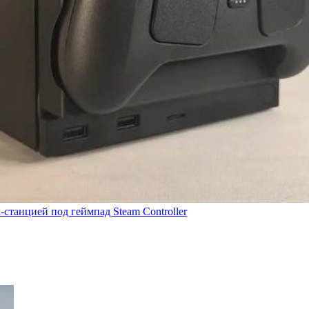
-станцией под геймпад Steam Controller