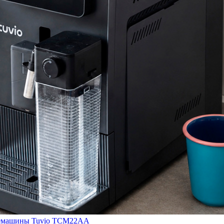
кофемашины Tuvio TCM22AA