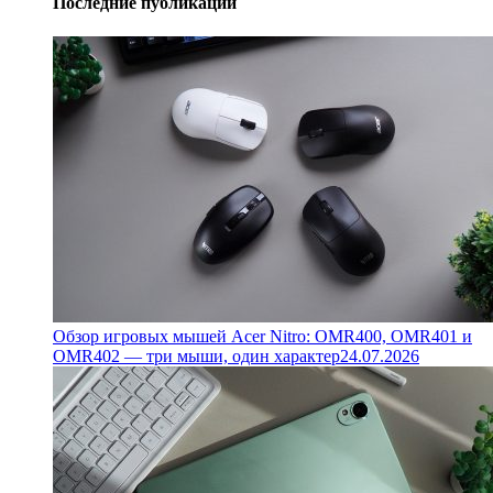
Последние публикации
Обзор игровых мышей Acer Nitro: OMR400, OMR401 и
OMR402 — три мыши, один характер
24.07.2026