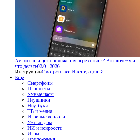
Айфон не ищет приложения через поиск? Вот почему и
что делать
02.01.2026
Инструкции
Смотреть все Инструкции
Ещё
Смартфоны
Планшеты
Умные часы
Наушники
Ноутбуки
ТВ и медиа
Игровые консоли
Умный дом
ИИ и нейросети
Игры
Приложения