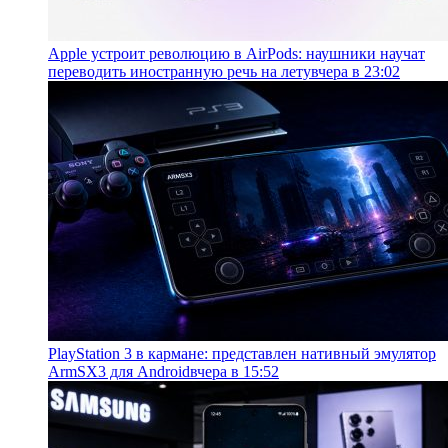
Apple устроит революцию в AirPods: наушники научат
переводить иностранную речь на лету
вчера в 23:02
PlayStation 3 в кармане: представлен нативный эмулятор
ArmSX3 для Android
вчера в 15:52