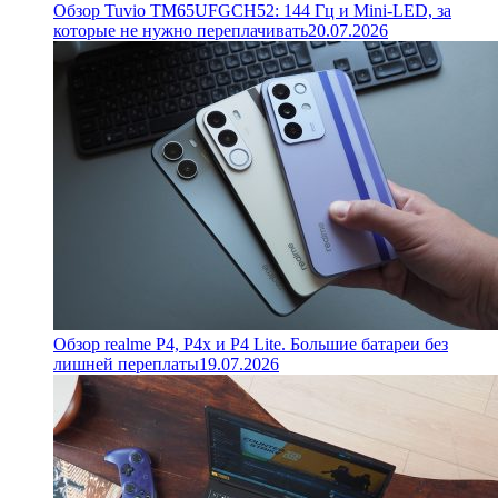
Обзор Tuvio TM65UFGCH52: 144 Гц и Mini-LED, за
которые не нужно переплачивать
20.07.2026
Обзор realme P4, P4x и P4 Lite. Большие батареи без
лишней переплаты
19.07.2026