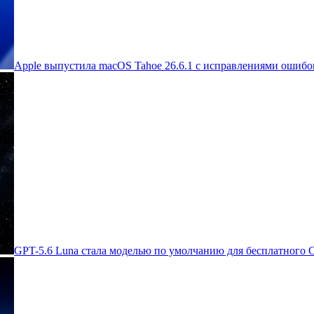
Apple выпустила macOS Tahoe 26.6.1 с исправлениями ошибок
GPT-5.6 Luna стала моделью по умолчанию для бесплатного 