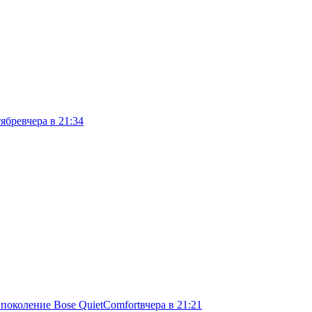
тябре
вчера в 21:34
 поколение Bose QuietComfort
вчера в 21:21