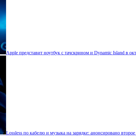
Apple представит ноутбук с тачскрином и Dynamic Island в ок
Lossless по кабелю и музыка на зарядке: анонсировано второе