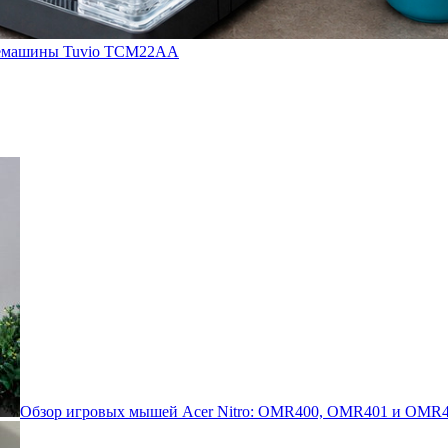
кофемашины Tuvio TCM22AA
Обзор игровых мышей Acer Nitro: OMR400, OMR401 и OMR4