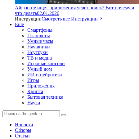
Айфон не ищет приложения через поиск? Вот почему и
что делать
02.01.2026
Инструкции
Смотреть все Инструкции
Ещё
Смартфоны
Планшеты
Умные часы
Наушники
Ноутбуки
ТВ и медиа
Игровые консоли
Умный дом
ИИ и нейросети
Игры
Приложения
Крипта
Бытовая техника
Наука
Новости
Обзоры
Статьи