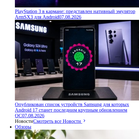
PlayStation 3 в кармане: представлен нативный эмулятор
ArmSX3 для Android
07.08.2026
Опубликован список устройств Samsung для которых
Android 17 станет последним крупным обновлением
ОС
07.08.2026
Новости
Смотреть все Новости
Обзоры