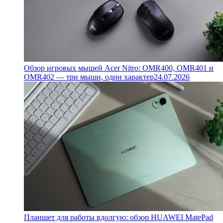
Обзор игровых мышей Acer Nitro: OMR400, OMR401 и
OMR402 — три мыши, один характер
24.07.2026
Планшет для работы вдолгую: обзор HUAWEI MatePad