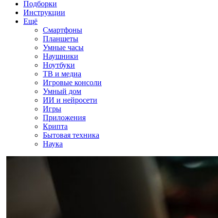
Подборки
Инструкции
Ещё
Смартфоны
Планшеты
Умные часы
Наушники
Ноутбуки
ТВ и медиа
Игровые консоли
Умный дом
ИИ и нейросети
Игры
Приложения
Крипта
Бытовая техника
Наука