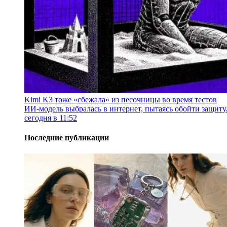
Kimi K3 тоже «сбежала» из песочницы во время тестов
ИИ-модель выбралась в интернет, пытаясь обойти защиту
сегодня в 11:52
Последние публикации