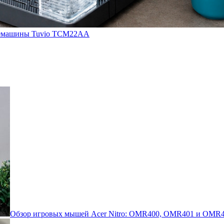
кофемашины Tuvio TCM22AA
Обзор игровых мышей Acer Nitro: OMR400, OMR401 и OMR4