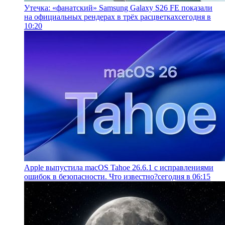
Утечка: «фанатский» Samsung Galaxy S26 FE показали
на официальных рендерах в трёх расцветках
сегодня в
10:20
Apple выпустила macOS Tahoe 26.6.1 с исправлениями
ошибок в безопасности. Что известно?
сегодня в 06:15