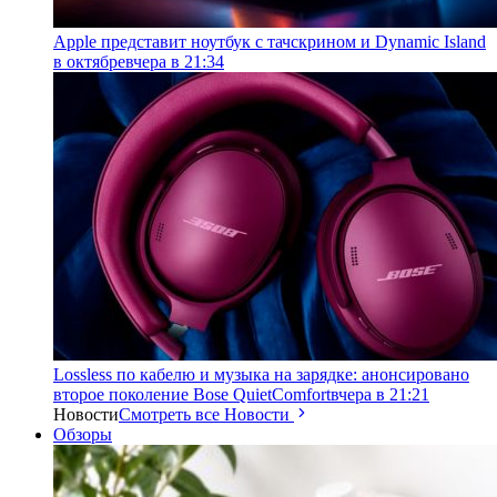
Apple представит ноутбук с тачскрином и Dynamic Island
в октябре
вчера в 21:34
Lossless по кабелю и музыка на зарядке: анонсировано
второе поколение Bose QuietComfort
вчера в 21:21
Новости
Смотреть все Новости
Обзоры