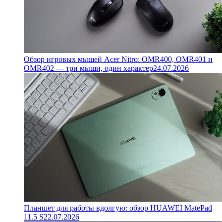
Обзор игровых мышей Acer Nitro: OMR400, OMR401 и
OMR402 — три мыши, один характер
24.07.2026
Планшет для работы вдолгую: обзор HUAWEI MatePad
11.5 S
22.07.2026