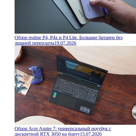
Обзор realme P4, P4x и P4 Lite. Большие батареи без
лишней переплаты
19.07.2026
Обзор Acer Aspire 7: универсальный ноутбук с
дискретной RTX 3050 на борту
15.07.2026