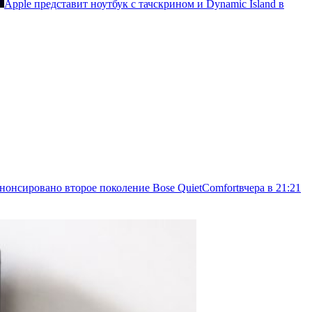
Apple представит ноутбук с тачскрином и Dynamic Island в
 анонсировано второе поколение Bose QuietComfort
вчера в 21:21