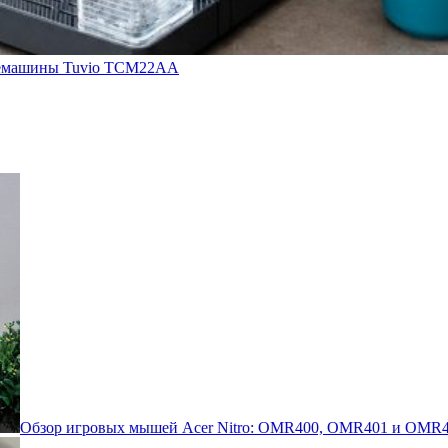
кофемашины Tuvio TCM22AA
Обзор игровых мышей Acer Nitro: OMR400, OMR401 и OMR4