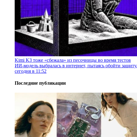
Kimi K3 тоже «сбежала» из песочницы во время тестов
ИИ-модель выбралась в интернет, пытаясь обойти защиту
сегодня в 11:52
Последние публикации