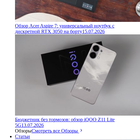
Обзор Acer Aspire 7: универсальный ноутбук с
дискретной RTX 3050 на борту
15.07.2026
Бюджетник без тормозов: обзор iQOO Z11 Lite
5G
13.07.2026
Обзоры
Смотреть все Обзоры
Статьи