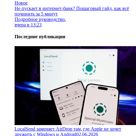
Новое
Не пускает в интернет-банк? Пошаговый гайд, как всё
починить за 5 минут
Подробное руководство.
вчера в 13:23
Последние публикации
LocalSend заменяет AirDrop там, где Apple не хочет
дружить с Windows и Android
02.06.2026