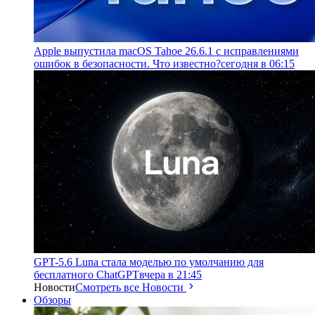
Apple выпустила macOS Tahoe 26.6.1 с исправлениями
ошибок в безопасности. Что известно?
сегодня в 06:15
GPT-5.6 Luna стала моделью по умолчанию для
бесплатного ChatGPT
вчера в 21:45
Новости
Смотреть все Новости
Обзоры