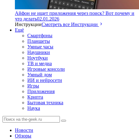
Айфон не ищет приложения через поиск? Вот почему и
что делать
02.01.2026
Инструкции
Смотреть все Инструкции
Ещё
Смартфоны
Планшеты
Умные часы
Наушники
Ноутбуки
ТВ и медиа
Игровые консоли
Умный дом
ИИ и нейросети
Игры
Приложения
Крипта
Бытовая техника
Наука
Новости
Обзоры