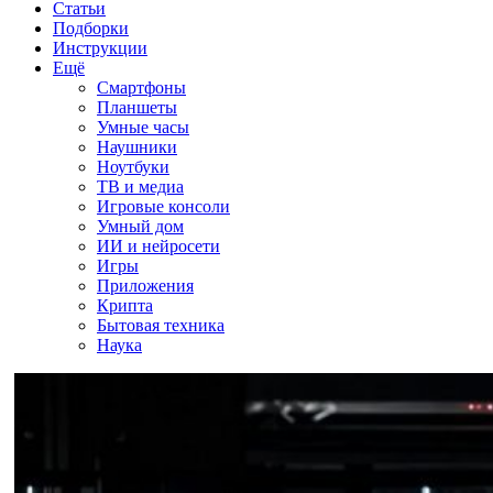
Статьи
Подборки
Инструкции
Ещё
Смартфоны
Планшеты
Умные часы
Наушники
Ноутбуки
ТВ и медиа
Игровые консоли
Умный дом
ИИ и нейросети
Игры
Приложения
Крипта
Бытовая техника
Наука