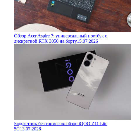
Обзор Acer Aspire 7: универсальный ноутбук с
дискретной RTX 3050 на борту
15.07.2026
Бюджетник без тормозов: обзор iQOO Z11 Lite
5G
13.07.2026