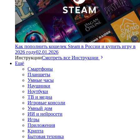
Как пополнить кошелек Steam в России и купить игру в
2026 году
02.01.2026
Инструкции
Смотреть все Инструкции
Ещё
Смартфоны
Планшеты
Умные часы
Наушники
Ноутбуки
ТВ и медиа
Игровые консоли
Умный дом
ИИ и нейросети
Игры
Приложения
Крипта
Бытовая техника