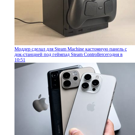
Моддер сделал для Steam Machine кастомную панель с
док-станцией под геймпад Steam Controller
сегодня в
10:51