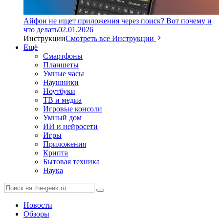
Айфон не ищет приложения через поиск? Вот почему и
что делать
02.01.2026
Инструкции
Смотреть все Инструкции
Ещё
Смартфоны
Планшеты
Умные часы
Наушники
Ноутбуки
ТВ и медиа
Игровые консоли
Умный дом
ИИ и нейросети
Игры
Приложения
Крипта
Бытовая техника
Наука
Новости
Обзоры