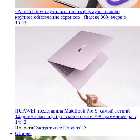
«Алиса Про» научилась писать формулы: вышло
крупное обновление сервисов «Яндекс 360»
вчера в
15:53
HUAWEI представила MateBook Pro S: самый легкий
14-дюймовый ноутбук в мире весом 798 граммов
вчера в
14:42
Новости
Смотреть все Новости
Обзоры