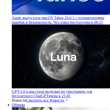
Apple выпустила macOS Tahoe 26.6.1 с исправлениями
ошибок в безопасности. Что известно?
сегодня в 06:15
GPT-5.6 Luna стала моделью по умолчанию для
бесплатного ChatGPT
вчера в 21:45
Новости
Смотреть все Новости
Обзоры