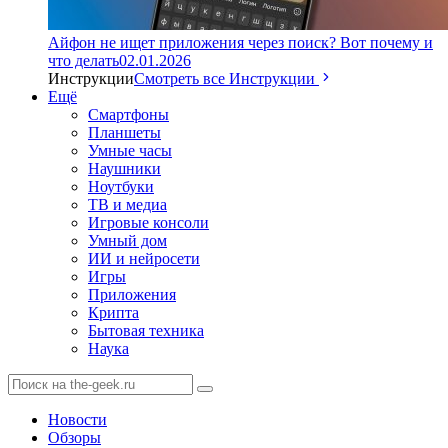
Айфон не ищет приложения через поиск? Вот почему и
что делать
02.01.2026
Инструкции
Смотреть все Инструкции
Ещё
Смартфоны
Планшеты
Умные часы
Наушники
Ноутбуки
ТВ и медиа
Игровые консоли
Умный дом
ИИ и нейросети
Игры
Приложения
Крипта
Бытовая техника
Наука
Новости
Обзоры