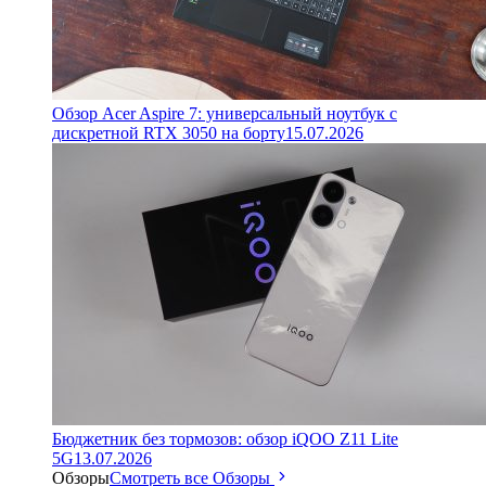
Обзор Acer Aspire 7: универсальный ноутбук с
дискретной RTX 3050 на борту
15.07.2026
Бюджетник без тормозов: обзор iQOO Z11 Lite
5G
13.07.2026
Обзоры
Смотреть все Обзоры