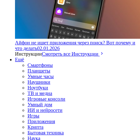
Айфон не ищет приложения через поиск? Вот почему и
что делать
02.01.2026
Инструкции
Смотреть все Инструкции
Ещё
Смартфоны
Планшеты
Умные часы
Наушники
Ноутбуки
ТВ и медиа
Игровые консоли
Умный дом
ИИ и нейросети
Игры
Приложения
Крипта
Бытовая техника
Наука