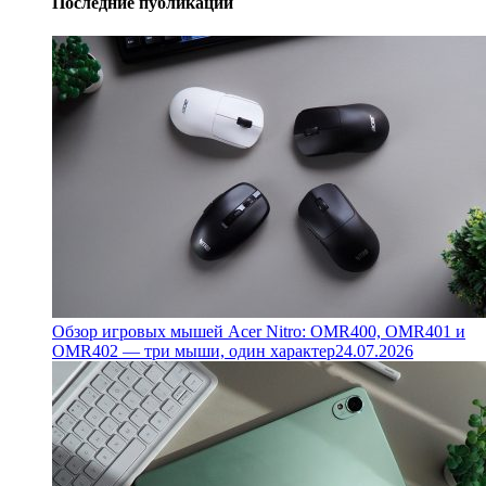
Последние публикации
Обзор игровых мышей Acer Nitro: OMR400, OMR401 и
OMR402 — три мыши, один характер
24.07.2026