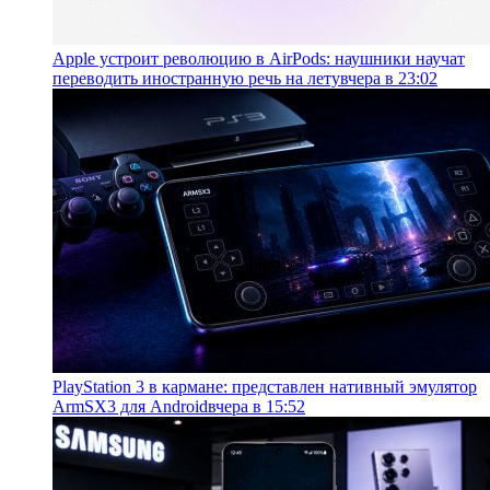
Apple устроит революцию в AirPods: наушники научат
переводить иностранную речь на лету
вчера в 23:02
PlayStation 3 в кармане: представлен нативный эмулятор
ArmSX3 для Android
вчера в 15:52