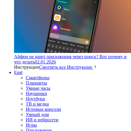
Айфон не ищет приложения через поиск? Вот почему и
что делать
02.01.2026
Инструкции
Смотреть все Инструкции
Ещё
Смартфоны
Планшеты
Умные часы
Наушники
Ноутбуки
ТВ и медиа
Игровые консоли
Умный дом
ИИ и нейросети
Игры
Приложения