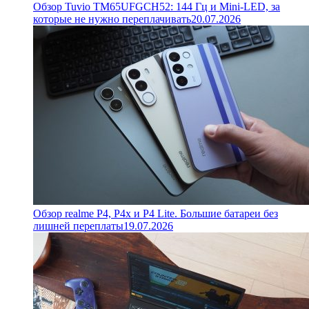
Обзор Tuvio TM65UFGCH52: 144 Гц и Mini-LED, за
которые не нужно переплачивать
20.07.2026
Обзор realme P4, P4x и P4 Lite. Большие батареи без
лишней переплаты
19.07.2026