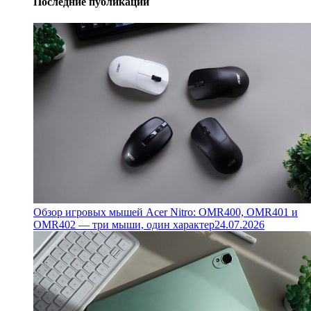
Последние публикации
Обзор игровых мышей Acer Nitro: OMR400, OMR401 и
OMR402 — три мыши, один характер
24.07.2026