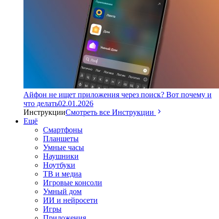
Айфон не ищет приложения через поиск? Вот почему и
что делать
02.01.2026
Инструкции
Смотреть все Инструкции
Ещё
Смартфоны
Планшеты
Умные часы
Наушники
Ноутбуки
ТВ и медиа
Игровые консоли
Умный дом
ИИ и нейросети
Игры
Приложения