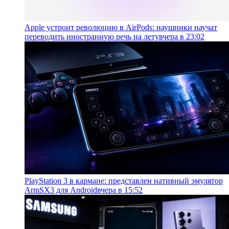
Apple устроит революцию в AirPods: наушники научат
переводить иностранную речь на лету
вчера в 23:02
PlayStation 3 в кармане: представлен нативный эмулятор
ArmSX3 для Android
вчера в 15:52