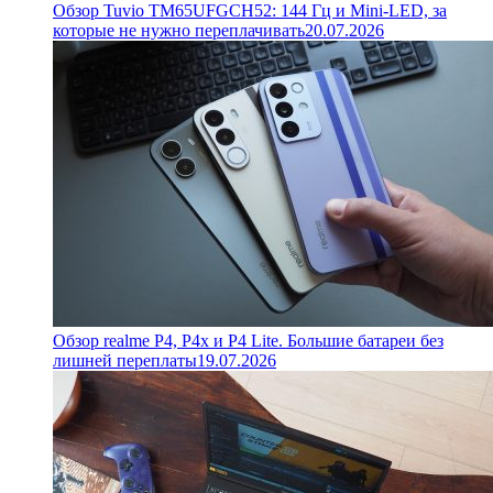
Обзор Tuvio TM65UFGCH52: 144 Гц и Mini-LED, за
которые не нужно переплачивать
20.07.2026
Обзор realme P4, P4x и P4 Lite. Большие батареи без
лишней переплаты
19.07.2026