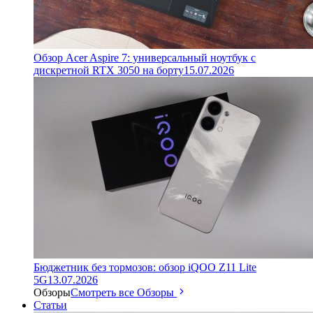
Обзор Acer Aspire 7: универсальный ноутбук с
дискретной RTX 3050 на борту
15.07.2026
Бюджетник без тормозов: обзор iQOO Z11 Lite
5G
13.07.2026
Обзоры
Смотреть все Обзоры
Статьи