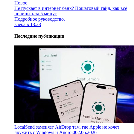
Новое
Не пускает в интернет-банк? Пошаговый гайд, как всё
починить за 5 минут
Подробное руководство.
вчера в 13:23
Последние публикации
LocalSend заменяет AirDrop там, где Apple не хочет
дружить с Windows и Android
02.06.2026