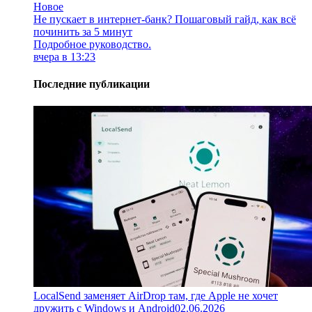
Новое
Не пускает в интернет-банк? Пошаговый гайд, как всё
починить за 5 минут
Подробное руководство.
вчера в 13:23
Последние публикации
LocalSend заменяет AirDrop там, где Apple не хочет
дружить с Windows и Android
02.06.2026