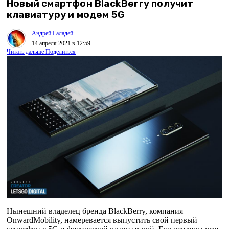
Новый смартфон BlackBerry получит
клавиатуру и модем 5G
Андрей Галадей
14 апреля 2021 в 12:59
Читать дальше
Поделиться
Нынешний владелец бренда BlackBerry, компания
OnwardMobility, намеревается выпустить свой первый