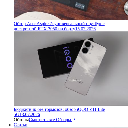
Обзор Acer Aspire 7: универсальный ноутбук с
дискретной RTX 3050 на борту
15.07.2026
Бюджетник без тормозов: обзор iQOO Z11 Lite
5G
13.07.2026
Обзоры
Смотреть все Обзоры
Статьи