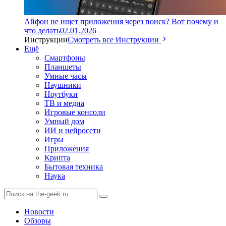
Айфон не ищет приложения через поиск? Вот почему и
что делать
02.01.2026
Инструкции
Смотреть все Инструкции
Ещё
Смартфоны
Планшеты
Умные часы
Наушники
Ноутбуки
ТВ и медиа
Игровые консоли
Умный дом
ИИ и нейросети
Игры
Приложения
Крипта
Бытовая техника
Наука
Новости
Обзоры