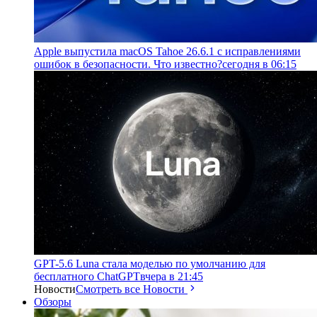
Apple выпустила macOS Tahoe 26.6.1 с исправлениями
ошибок в безопасности. Что известно?
сегодня в 06:15
GPT-5.6 Luna стала моделью по умолчанию для
бесплатного ChatGPT
вчера в 21:45
Новости
Смотреть все Новости
Обзоры