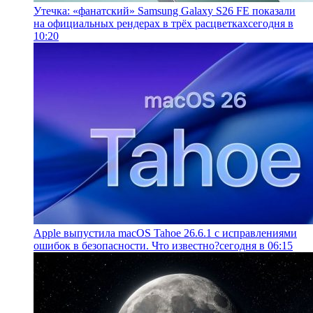
Утечка: «фанатский» Samsung Galaxy S26 FE показали
на официальных рендерах в трёх расцветках
сегодня в
10:20
Apple выпустила macOS Tahoe 26.6.1 с исправлениями
ошибок в безопасности. Что известно?
сегодня в 06:15