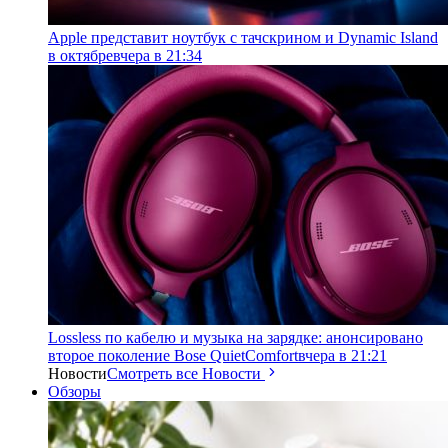
Apple представит ноутбук с тачскрином и Dynamic Island
в октябре
вчера в 21:34
Lossless по кабелю и музыка на зарядке: анонсировано
второе поколение Bose QuietComfort
вчера в 21:21
Новости
Смотреть все Новости
Обзоры