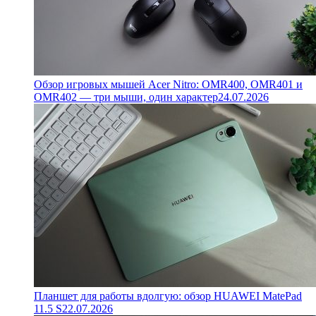
Обзор игровых мышей Acer Nitro: OMR400, OMR401 и
OMR402 — три мыши, один характер
24.07.2026
Планшет для работы вдолгую: обзор HUAWEI MatePad
11.5 S
22.07.2026