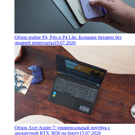
Обзор realme P4, P4x и P4 Lite. Большие батареи без
лишней переплаты
19.07.2026
Обзор Acer Aspire 7: универсальный ноутбук с
дискретной RTX 3050 на борту
15.07.2026