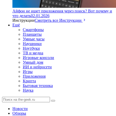
Айфон не ищет приложения через поиск? Вот почему и
что делать
02.01.2026
Инструкции
Смотреть все Инструкции
Ещё
Смартфоны
Планшеты
Умные часы
Наушники
Ноутбуки
ТВ и медиа
Игровые консоли
Умный дом
ИИ и нейросети
Игры
Приложения
Крипта
Бытовая техника
Наука
Новости
Обзоры