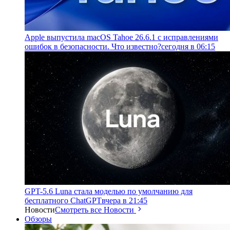
Apple выпустила macOS Tahoe 26.6.1 с исправлениями
ошибок в безопасности. Что известно?
сегодня в 06:15
GPT-5.6 Luna стала моделью по умолчанию для
бесплатного ChatGPT
вчера в 21:45
Новости
Смотреть все Новости
Обзоры