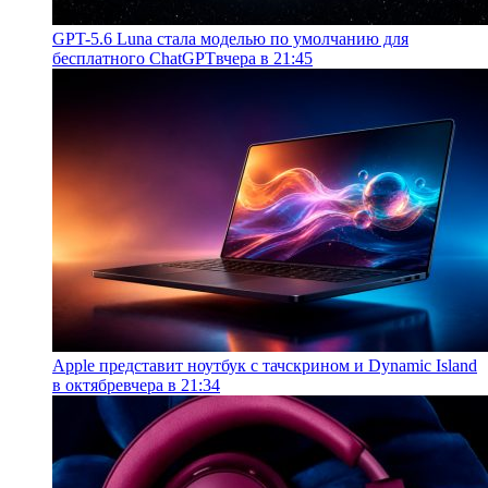
GPT-5.6 Luna стала моделью по умолчанию для
бесплатного ChatGPT
вчера в 21:45
Apple представит ноутбук с тачскрином и Dynamic Island
в октябре
вчера в 21:34