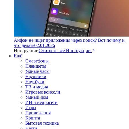
Айфон не ищет приложения через поиск? Вот почему и
что делать
02.01.2026
Инструкции
Смотреть все Инструкции
Ещё
Смартфоны
Планшеты
Умные часы
Наушники
Ноутбуки
ТВ и медиа
Игровые консоли
Умный дом
ИИ и нейросети
Игры
Приложения
Крипта
Бытовая техника
Наука