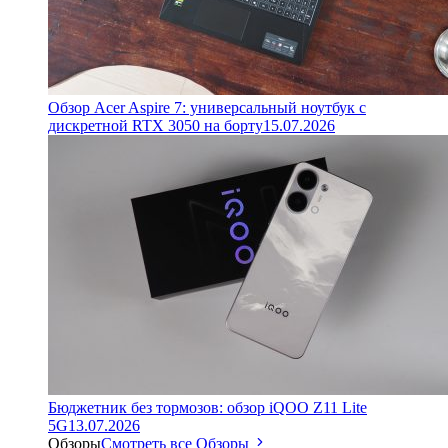
Обзор Acer Aspire 7: универсальный ноутбук с
дискретной RTX 3050 на борту
15.07.2026
Бюджетник без тормозов: обзор iQOO Z11 Lite
5G
13.07.2026
Обзоры
Смотреть все Обзоры