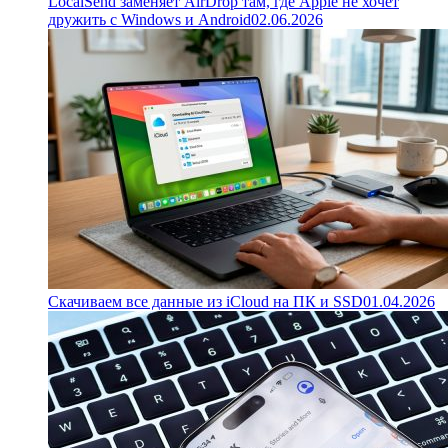
LocalSend заменяет AirDrop там, где Apple не хочет
дружить с Windows и Android
02.06.2026
Скачиваем все данные из iCloud на ПК и SSD
01.04.2026