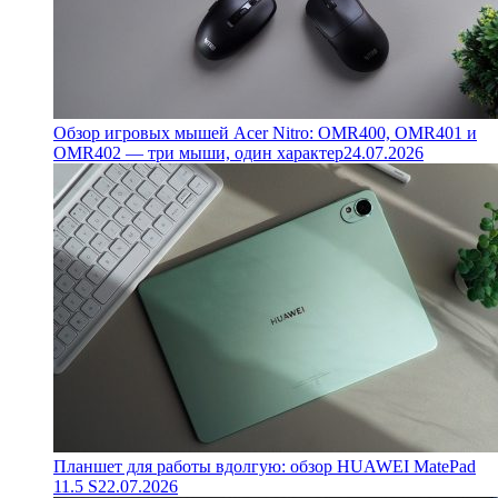
Обзор игровых мышей Acer Nitro: OMR400, OMR401 и
OMR402 — три мыши, один характер
24.07.2026
Планшет для работы вдолгую: обзор HUAWEI MatePad
11.5 S
22.07.2026