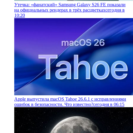
Утечка: «фанатский» Samsung Galaxy S26 FE показали
на официальных рендерах в трёх расцветках
сегодня в
10:20
Apple выпустила macOS Tahoe 26.6.1 с исправлениями
ошибок в безопасности. Что известно?
сегодня в 06:15