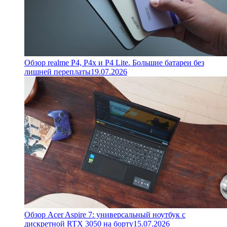
Обзор realme P4, P4x и P4 Lite. Большие батареи без
лишней переплаты
19.07.2026
Обзор Acer Aspire 7: универсальный ноутбук с
дискретной RTX 3050 на борту
15.07.2026