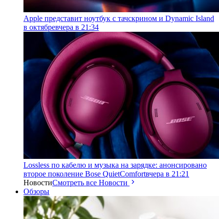
Apple представит ноутбук с тачскрином и Dynamic Island
в октябре
вчера в 21:34
Lossless по кабелю и музыка на зарядке: анонсировано
второе поколение Bose QuietComfort
вчера в 21:21
Новости
Смотреть все Новости
Обзоры