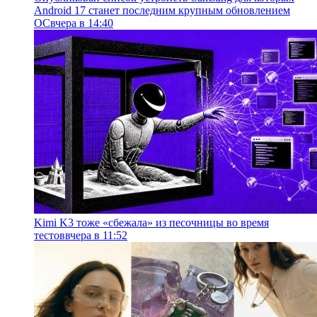
Android 17 станет последним крупным обновлением
ОС
вчера в 14:40
Kimi K3 тоже «сбежала» из песочницы во время
тестов
вчера в 11:52