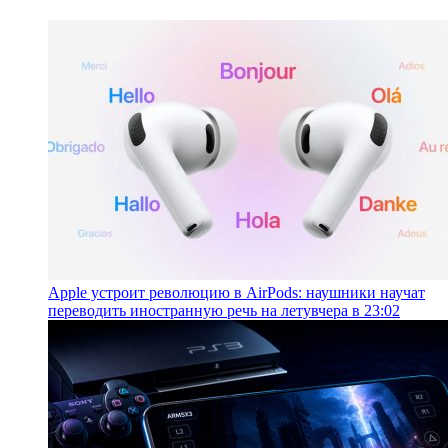
Apple устроит революцию в AirPods: наушники научат
переводить иностранную речь на лету
вчера в 23:02