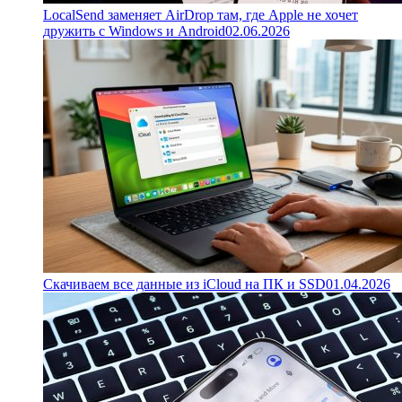
LocalSend заменяет AirDrop там, где Apple не хочет
дружить с Windows и Android
02.06.2026
Скачиваем все данные из iCloud на ПК и SSD
01.04.2026