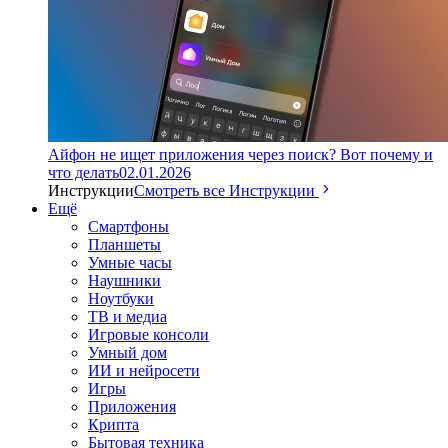
Айфон не ищет приложения через поиск? Вот почему и
что делать
02.01.2026
Инструкции
Смотреть все Инструкции
Ещё
Смартфоны
Планшеты
Умные часы
Наушники
Ноутбуки
ТВ и медиа
Игровые консоли
Умный дом
ИИ и нейросети
Игры
Приложения
Крипта
Бытовая техника