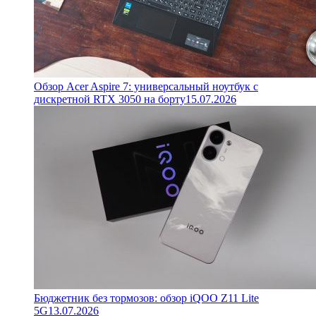
Обзор Acer Aspire 7: универсальный ноутбук с
дискретной RTX 3050 на борту
15.07.2026
Бюджетник без тормозов: обзор iQOO Z11 Lite
5G
13.07.2026