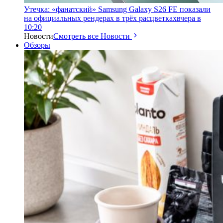
Утечка: «фанатский» Samsung Galaxy S26 FE показали
на официальных рендерах в трёх расцветках
вчера в
10:20
Новости
Смотреть все Новости
Обзоры