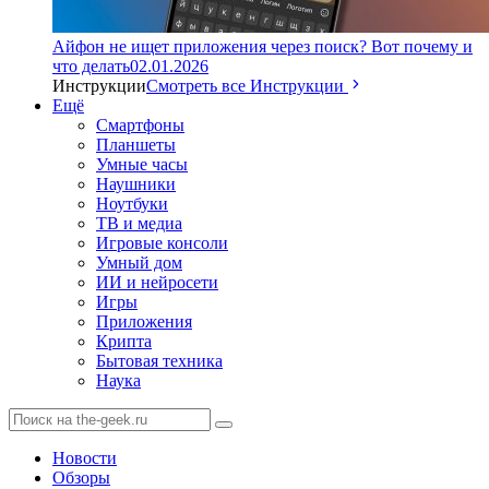
Айфон не ищет приложения через поиск? Вот почему и
что делать
02.01.2026
Инструкции
Смотреть все Инструкции
Ещё
Смартфоны
Планшеты
Умные часы
Наушники
Ноутбуки
ТВ и медиа
Игровые консоли
Умный дом
ИИ и нейросети
Игры
Приложения
Крипта
Бытовая техника
Наука
Новости
Обзоры