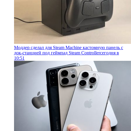
Моддер сделал для Steam Machine кастомную панель с
док-станцией под геймпад Steam Controller
сегодня в
10:51