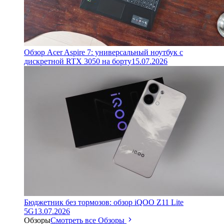
Обзор Acer Aspire 7: универсальный ноутбук с
дискретной RTX 3050 на борту
15.07.2026
Бюджетник без тормозов: обзор iQOO Z11 Lite
5G
13.07.2026
Обзоры
Смотреть все Обзоры