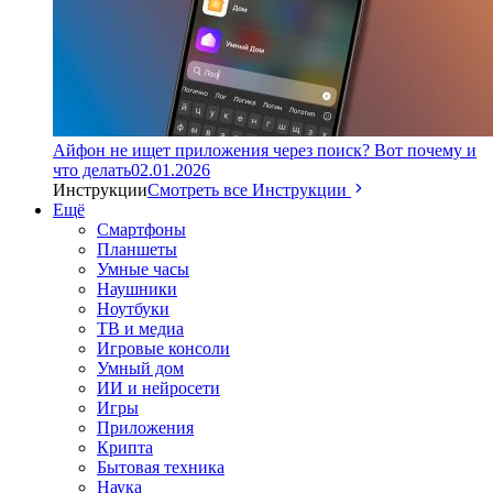
Айфон не ищет приложения через поиск? Вот почему и
что делать
02.01.2026
Инструкции
Смотреть все Инструкции
Ещё
Смартфоны
Планшеты
Умные часы
Наушники
Ноутбуки
ТВ и медиа
Игровые консоли
Умный дом
ИИ и нейросети
Игры
Приложения
Крипта
Бытовая техника
Наука