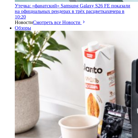
Утечка: «фанатский» Samsung Galaxy S26 FE показали
на официальных рендерах в трёх расцветках
вчера в
10:20
Новости
Смотреть все Новости
Обзоры