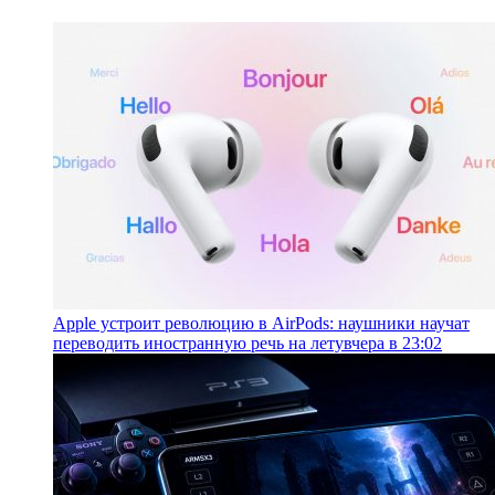
Apple устроит революцию в AirPods: наушники научат
переводить иностранную речь на лету
вчера в 23:02