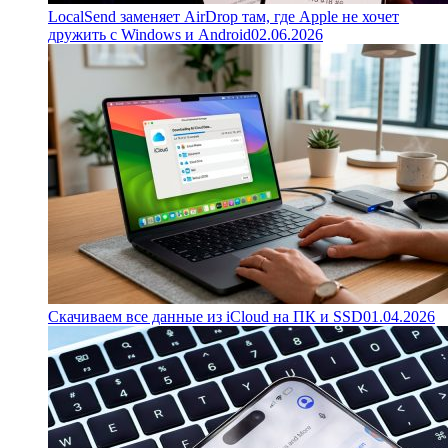
LocalSend заменяет AirDrop там, где Apple не хочет
дружить с Windows и Android
02.06.2026
Скачиваем все данные из iCloud на ПК и SSD
01.04.2026