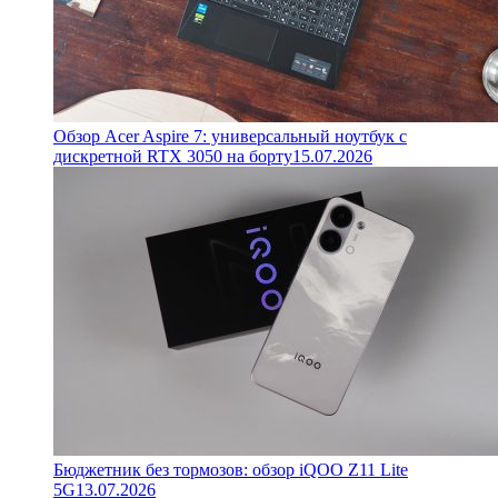
Обзор Acer Aspire 7: универсальный ноутбук с
дискретной RTX 3050 на борту
15.07.2026
Бюджетник без тормозов: обзор iQOO Z11 Lite
5G
13.07.2026