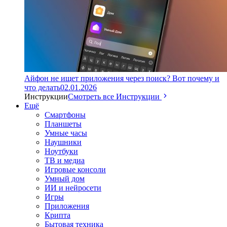
Айфон не ищет приложения через поиск? Вот почему и
что делать
02.01.2026
Инструкции
Смотреть все Инструкции
Ещё
Смартфоны
Планшеты
Умные часы
Наушники
Ноутбуки
ТВ и медиа
Игровые консоли
Умный дом
ИИ и нейросети
Игры
Приложения
Крипта
Бытовая техника