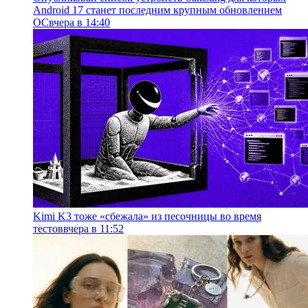
Android 17 станет последним крупным обновлением
ОС
вчера в 14:40
Kimi K3 тоже «сбежала» из песочницы во время
тестов
вчера в 11:52