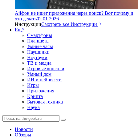
Айфон не ищет приложения через поиск? Вот почему и
что делать
02.01.2026
Инструкции
Смотреть все Инструкции
Ещё
Смартфоны
Планшеты
Умные часы
Наушники
Ноутбуки
ТВ и медиа
Игровые консоли
Умный дом
ИИ и нейросети
Игры
Приложения
Крипта
Бытовая техника
Наука
Новости
Обзоры