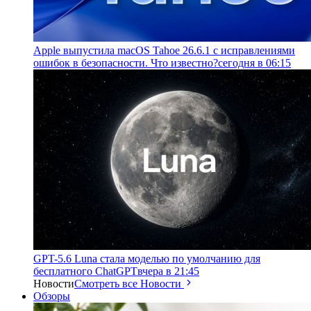
Apple выпустила macOS Tahoe 26.6.1 с исправлениями
ошибок в безопасности. Что известно?
сегодня в 06:15
GPT-5.6 Luna стала моделью по умолчанию для
бесплатного ChatGPT
вчера в 21:45
Новости
Смотреть все Новости
Обзоры